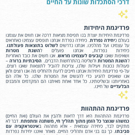
דרכי הסתכלות שונות על החיים
פרדיגמת היחידות
פרדיגמת היחידות יוצרת בנו תפיסת מציאות דרכה אנו חווים את עצמנו
בעולם כ
יחידה נפרדת
. כיחידה נפרדת אנחנו תופסים עצמינו כאחראים
על עצמינו ועל מהלכינו. אנחנו נדרשים
לשלוט בתוצאות
פעולתנו
.
כיחידות נפרדות, אנחנו פועלים ל
השגת מטרות
ושאיפות שאנו
קובעים לעצמינו מראש
. אנו חשים את כובד האחריות
ל
השגת המטרות
ולשליטה בהתרחשות הדברים.
הסיבתיות ברורה
–
פעולות נכונות ויעילות שלנו, צריכות להוביל לתוצאות שאנו רוצים.
על-פי פרדיגמת היחידות אנחנו חייבים לדעת ולהחליט מה אנו רוצים ולאן
אנו שואפים להגיע כדי להגשים את המטרות שלנו. כל אלה הם
באחריותנו ובשליטתינו. כל אחד ואחת מאיתנו הם המקדמים והמבנים
הבלעדיים
של חיינו.
פרדיגמת ההתהוות
פרדיגמת ההתהוות היא דרך לראות ולהבין את העולם (ואת החיים)
כמשהו שנוצר כל הזמן מתוך תהליך חי, משתנה ומתפתח
. דבר לא
מתקיים לבד, כיחידה עצמאית - אלא מתהווה ב
אינטראקציה עם
סביבתו
. כך גם בני אדם ותהליכי החיים. מאחר ואיננו יחידות נפרדות