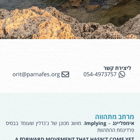
ליצירת קשר
orit@parnafes.org
054-4973757
מרחב מתהווה
אימפליינג
–
Implying
. מושג מכונן של ג'נדלין שעומד בבסיס
פרדיגמת ההתהוות
A fORWARD MOVEMENT THAT HASN'T COME YET