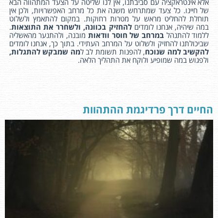
אלא אינטראקציה עם סביבתנו, אין לנו שליטה על הצעד המתהווה הבא
של חיינו. כל צעד שמתרחש משנה את כל מרחב האפשרויות, ולכן אין
תוחלת להחליט מראש על מטרות רחוקות. במקום להתאמץ ולשלוט
במה שיהיה, אנחנו לומדים
להחזיק בכוונה, ולשחרר את התוצאות
.
ללמוד להתנהל
במרחב של
חוסר וודאות
מובנה, ולהתנער מהאשליה
שביכולתנו להחזיק ולשלוט על המרחב העתידי. בתוך כך, אנחנו לומדים
להקשיב למה שנוכח
, להפנות תשומת לב ל
מה שמבקש להתגלות,
ולפגוש במה שמופיע ולוקח את התהליך הלאה.
החיים דרך פרדיגמת ההתהוות