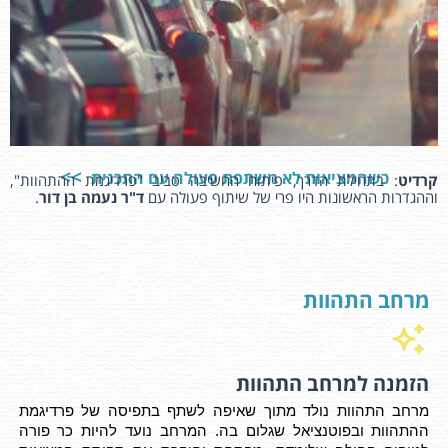
כשהמציאות לא משתפת פעולה עם התכנית
קרדיט
: בתחילת הדרך, פיתוח החשיבה סביב "פרדיגמת ההתהוות",
וההגדרות הראשונות היו פרי של שיתוף פעולה עם
ד"ר נעמה בן דור
.
מרחב התהוות
הזמנה למרחב התהוות
מרחב התהוות נולד מתוך שאיפה לשתף בתפיסה של פרדיגמת
ההתהוות ובפוטנציאל שגלום בה. המרחב נועד להיות כר פורה