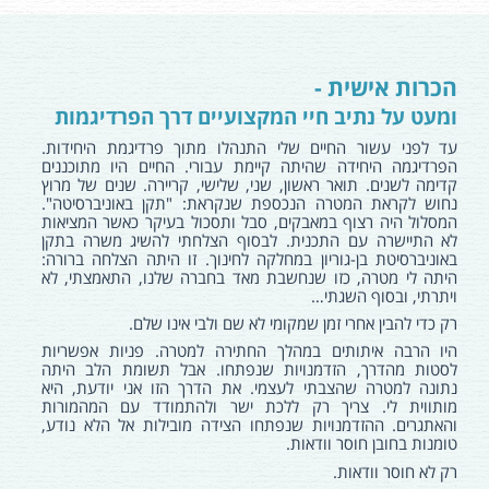
הכרות אישית -
ומעט על נתיב חיי המקצועיים דרך הפרדיגמות
עד לפני עשור החיים שלי התנהלו מתוך פרדיגמת היחידות.
הפרדיגמה היחידה שהיתה קיימת עבורי. החיים היו מתוכננים
קדימה לשנים. תואר ראשון, שני, שלישי, קריירה. שנים של מרוץ
נחוש לקראת המטרה הנכספת שנקראת: "תקן באוניברסיטה".
המסלול היה רצוף במאבקים, סבל ותסכול בעיקר כאשר המציאות
לא התיישרה עם התכנית. לבסוף הצלחתי להשיג משרה בתקן
באוניברסיטת בן-גוריון במחלקה לחינוך. זו היתה הצלחה ברורה:
היתה לי מטרה, כזו שנחשבת מאד בחברה שלנו, התאמצתי, לא
ויתרתי, ובסוף השגתי…
רק כדי להבין אחרי זמן שמקומי לא שם ולבי אינו שלם.
היו הרבה איתותים במהלך החתירה למטרה. פניות אפשריות
לסטות מהדרך, הזדמנויות שנפתחו. אבל תשומת הלב היתה
נתונה למטרה שהצבתי לעצמי. את הדרך הזו אני יודעת, היא
מותווית לי. צריך רק ללכת ישר ולהתמודד עם המהמורות
והאתגרים. ההזדמנויות שנפתחו הצידה מובילות אל הלא נודע,
טומנות בחובן חוסר וודאות.
רק לא חוסר וודאות.