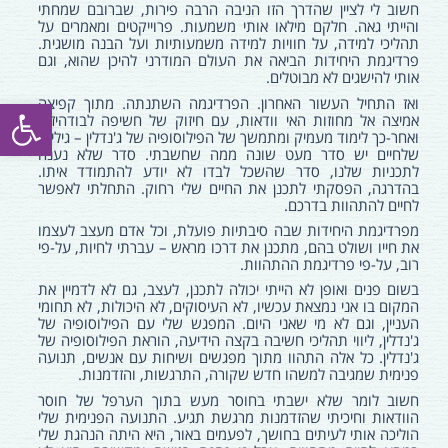
חשוב לי לציין שהדרך הזו הניבה הרבה פירות, שברובם שמחתי
והייתי גאה. חלקם מילאו אותי משמעות. פרוייקטים ומאמרים על
תהליכי למידה, על חוויות למידה משמעותיות ועל הבנה מושגית.
פרדיגמת היחידות הביאה את העולם המודרני להיכן שהוא, וגם
אותי להישגים לא מבוטלים.
פתח סרגל
ואז התחיל העשור האחרון. הפרדיגמה השתנתה. מתוך קפיצה
אמיצה אל מחוזות האי וודאות, עם חיזוק של חשיפה לבודהיזם,
ואחר-כך לימוד מעמיק ומתמשך של הפילוסופיה של ג'נדלין – גיליתי
שלחיים יש סדר מעט שונה ממה שחשבתי. סדר שלא נענה
לתכניות שלנו, סדר שהשכל לבדו לא יודע להתמודד איתו.
בהדרגה, הפסקתי לתכנן את החיים שלי רחוק. התחלתי לאפשר
לחיים להתהוות בדרכם.
מפרדיגמת היחידות שבה סיבתיות פועלת, וכל אדם מעצב לעצמו
את חייו ושולט בהם, מתכנן את דרכו מראש – עברתי לחיות, על-פי
רוב, על-פי פרדיגמת ההתהוות.
בשום פנים ואופן לא הייתי יכולה לתכנן, לעצב, גם לא לדמיין את
המקום בו אני נמצאת עכשיו, לא העיסוקים, לא היכולות, לא תחומי
העניין, וגם לא מי שאני היום.
המפגש שלי עם הפילוסופיה של
ג'נדלין, ליווי תהליכי חשיבה בקצה הידיעה, הוראת הפילוסופיה של
ג'נדלין. כל אלה התהוו מתוך מפגשים ושיחות עם אנשים, תנועה
פנימית שמגיבה למשהו חדש שקורה, התרגשות, והזדמנות.
חשוב לומר שלא ישבתי בחוסר מעש בתוך הערפל של חוסר
הוודאות וחיכיתי שהזדמנות מרגשת תגיע. התנועה הפנימית שלי
הוליכה אותי לעיתים בחושך, לפעמים באור, היא היתה הנהגת שלי