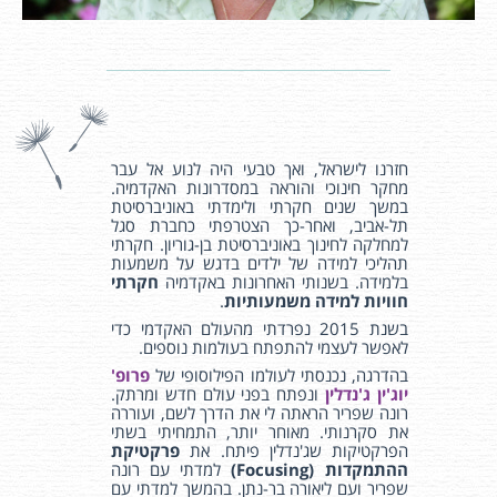
חזרנו לישראל, ואך טבעי היה לנוע אל עבר
מחקר חינוכי והוראה במסדרונות האקדמיה.
במשך שנים חקרתי ולימדתי באוניברסיטת
תל-אביב, ואחר-כך הצטרפתי כחברת סגל
למחלקה לחינוך באוניברסיטת בן-גוריון. חקרתי
תהליכי למידה של ילדים בדגש על משמעות
בלמידה. בשנותי האחרונות באקדמיה
חקרתי
חוויות למידה משמעותיות
.
בשנת 2015 נפרדתי מהעולם האקדמי כדי
לאפשר לעצמי להתפתח בעולמות נוספים.
בהדרגה, נכנסתי לעולמו הפילוסופי של
פרופ'
יוג'ין ג'נדלין
ונפתח בפני עולם חדש ומרתק.
רונה שפריר הראתה לי את הדרך לשם, ועוררה
את סקרנותי. מאוחר יותר, התמחיתי בשתי
הפרקטיקות שג'נדלין פיתח. את
פרקטיקת
ההתמקדות (Focusing)
למדתי עם רונה
שפריר ועם ליאורה בר-נתן. בהמשך למדתי עם