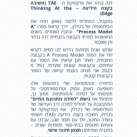
דנה גניהר את פרקטיקת ה-
TAE
(
חשיבה
בקצה הידיעה – Thinking At the
.
Edge)
במקביל, התחלתי ללמוד באופן רציני את
הפילוסופיה של ג'נדלין, דרך קריאת ספרו
"A
Process Model"
וכתביו האחרים. בשנים
הראשונות למדתי בקבוצה בהנחיית דנה גניהר
ודן שאכטר.
שלוש שנים תמימות נדרש לנו לסיים לקרוא
יחד את הספר A Process Model בקבוצה
המונחית. לאחר מכן קראתי את הספר עם
עמיתים, ובקבוצות קטנות שיצרתי. החל מ
2023 אני מנחה בעצמי קריאה של הספר
בקבוצות קטנות.
הלמידה וההתמחות שלי בתחומים אלה
השפיעה באופן עמוק וטרנספורמטיבי על
תפיסותי על למידה והתפתחות. מתוך כך,
פיתחתי את
גישת "למידה מתנועת החיים"
המתבוננת על תהליכי למידה דרך העדשה של
הפילוסופיה של ג'נדלין. את הפרקטיקה של
ג'נדלין, חשיבה בקצה הידיעה (TAE) יישמתי
בשדה החינוך, יחד עם תומר שגב. עבדנו עם
צוותים חינוכיים בבתי-ספר ומוסדות שונים –
בתכנית שפיתחנו
מצפן חינוכי אישי
.