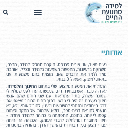
אודותיי
נעים מאוד, אני אורית פרנפס. חוקרת תהליכי למידה, מרצה,
משחקת ברעיונות, מחפשת משמעות בלמידה ובכלל, ואוהבת
מאד ללמד את הדברים שאני מוצאת בהם משמעות. אני
בת-זוג לאיציק, ואמא ל 3 בנות.
התחלתי את המסע המקצועי שלי בתחום
החינוך והלמידה
.
לא היה כובד ראש בבחירה הזו, שנעשתה עוד לפני שמלאו לי
שמונה עשרה, בתור עתודאית. עם שני הורים שהם אנשי
חינוך בעצמם, זה היה די טבעי. בתוך תחום החינוך מצאתי את
דרכי הייחודית והנחתי למשמעות ולעניין להוביל אותי. לא, לא
הגעתי להוראה בבית-ספר, ודוקא עולמות של מחקר ופיתוח
קסמו לי יותר. בתוכם, התפתחה בי כמיהה ללמידה אחרת –
חיה, מחוברת ומחלחלת לרבדי העומק. הכמיהה הזו היתה
עבורי מצפן בכל הבחירות בהמשך הדרך, בהוראה במסגרות