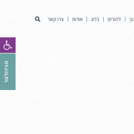
וך
להורים
בלוג
אודות
צרו קשר
פתח סרגל
הניוזלטר