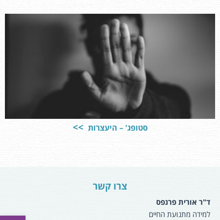
סטופג' – היעצרות
צרו קשר
ד"ר אורית פרנפס
למידה מתנועת החיים
פתח סרגל