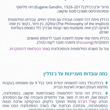
פרופ' יוג'ין ג'נדלין
(Eugene Gendlin, 1926-2017)
היה פילוסוף
ופסיכותרפיסט מאוניברסיטת שיקאגו.
ג'נדלין פיתח דרכי חשיבה ועבודה עם תהליך החיים.
עבודתו הפילוסופית
(The Philosophy of the Implicit) עוסקת, בין היתר, בקשר בין שפה
ולוגיקה לבין חוויה ומשמעות (שני קצוות שבדרך כלל נמצאים בעולמות
שונים)
.
ג'נדלין פיתח שתי שיטות לחשיבה מעבר לדפוסים ומושגים:
התמקדות
)
(Focusing
וחשיבה מעבר לקצה
)
TAE
.(
עוד על משנתו הפילוסופית והפסיכולוגית ב
אתר הבינלאומי להתמקדות
.
כמה עובדות מעניינות על ג'נדלין
θ
ג'נדלין נולד בוינה למשפחה יהודית והיגר בגיל 9 עם משפחתו בעקבות
מלחמת העולם השנייה לארצות הברית.
θ
ג'נדלין היה פרופ' לפילוסופיה באוניברסיטת שיקאגו. בפסיכולוגיה,
לעומת זאת, לא היה לו תואר. אבל הלימודים והעבודה שלו עם הפסיכולוג
הנודע
קארל רוג'רס
(טיפול ממוקד בלקוח), הפרקטיקה ארוכת הטווח
בפסיכותרפיה, והכתיבה הנרחבת שלו בשדה הפסיכולוגיה הפכו אותו
לנודע בתחום זה אולי אף יותר מאשר בתחום הפילוסופיה.