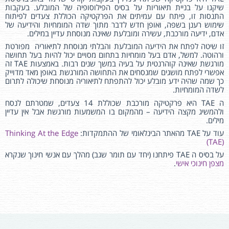
שיקגו על בניית תיאוריות על בסיס הפילוסופיה של המובלע. בעקבות
התנסות זו, פיתח עם עמיתים את הפרקטיקה הכוללת צעדים לפיתוח
שימוש רענן בשפה, ואופן חדש לדבר מתוך שדה המומחיות והידיעה של
אדם, ידיעה מורכבת, עשירה ומובלעת שאינה מנוסחת עדיין במילים.
זו שיטה לפתח את הידיעה המובלעת והבלתי מנוסחת לתיאוריה מפורטת
ורהוטה. למשל, אדם בעל מומחיות בתחום מסויים יכול להיות בעל תחושה
מורגשת שאינה קוהרנטית על בעיה במשך שנים רבות. באמצעות TAE זה
אפשרי לפתח מושגים שמנסחים את התחושה המורגשת באופן מאד מדוייק
כך שמה שהיה ידע מובלע יכול להתפתח לתיאוריה מנוסחת שיכולה לתרום
לשדה המומחיות.
ה TAE היא פרקטיקה מורכבת שכוללת 14 צעדים, שמטרתם לנסח
ולהמשיג מקצה הידיעה – מהמקום בו המשמעות מורגשת אבל אין עדיין
מילים.
עוד על TAE מהאתר הבינלאומי של ההתמקדות:
Thinking At the Edge
(TAE)
על בסיס ה TAE פיתחנו (יחד עם תומר שגב) מהלך עם אנשי חינוך שנקרא
מצפן חינוכי אישי
.