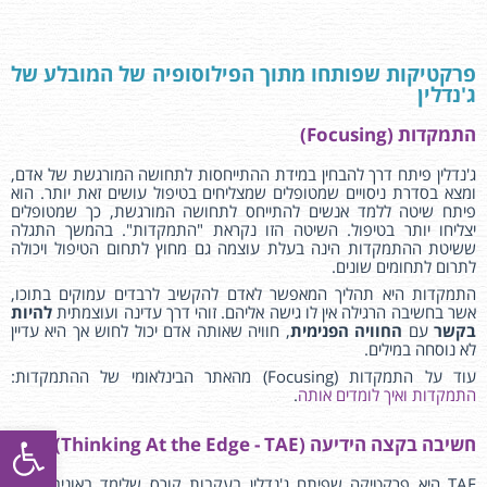
פרקטיקות שפותחו מתוך הפילוסופיה של המובלע של
ג'נדלין
התמקדות (Focusing)
ג'נדלין פיתח דרך להבחין במידת ההתייחסות לתחושה המורגשת של אדם,
ומצא בסדרת ניסויים שמטופלים שמצליחים בטיפול עושים זאת יותר. הוא
פיתח שיטה ללמד אנשים להתייחס לתחושה המורגשת, כך שמטופלים
יצליחו יותר בטיפול. השיטה הזו נקראת "התמקדות". בהמשך התגלה
ששיטת ההתמקדות הינה בעלת עוצמה גם מחוץ לתחום הטיפול ויכולה
לתרום לתחומים שונים.
התמקדות היא תהליך המאפשר לאדם להקשיב לרבדים עמוקים בתוכו,
אשר בחשיבה הרגילה אין לו גישה אליהם. זוהי דרך עדינה ועוצמתית
להיות
בקשר
עם
החוויה הפנימית
, חוויה שאותה אדם יכול לחוש אך היא עדיין
לא נוסחה במילים.
עוד על התמקדות (Focusing) מהאתר הבינלאומי של ההתמקדות:
התמקדות ואיך לומדים אותה
.
פתח סרגל
חשיבה בקצה הידיעה (Thinking At the Edge - TAE)
TAE היא פרקטיקה שפיתח ג'נדלין בעקבות קורס שלימד באוניברסיטת