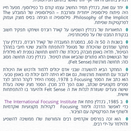
θ
יחד עם זאת, ג'נדלין תמיד החשיב עצמו קודם כל כפילוסוף. מפעל חייו
היה פיתוח פילוסופיה ייחודית ומורכבת – הפילוסופיה של המובלע The
Philosophy of the Implicit. פילוסופיה זו הניחה בסיס מוצק ועמוק
לפרקטיקות שפיתח.
θ
התיאוריות של ג'נדלין השפיעו על קארל רוג'רס ושיחקו תפקיד חשוב
בנקודת המבט שלו על פסיכותרפיה.
θ
בשנות ה 50 וה 60, במסגרת המעבדה של קארל רוג'רס, ג'נדלין ערך
מחקר שמדגים שהיכולת של מטופל להתפתח ולהציג שינוי חיובי במהלך
הטיפול, תלויה באופן מובהק ביכולת שלו לחוש תחושה גופנית לא מילולית
של הנושאים הלא פתורים שהביאו אותו לטיפול. ג'נדלין כינה תחושה מסוג
כזה: תחושה מורגשת (Felt Sense).
θ
המחקר הביא להשערה שבני אדם יכולים ללמוד ולרכוש את היכולת
לעבוד עם תחושות מורגשות, גם אם לא היתה להם יכולת כזו באופן טבעי.
הוא כתב את הספר Focusing ב 1978, (ספרו היחיד לקהל הרחב לצד
ספרים מקצועיים שכתב, שגם הפך לרב מכר). הספר מציג שיטה בעלת
שישה צעדים שעוזרת לגלות את ה Felt Sense ולהיעזר בו להתפתחות
אישית.
θ
ב 1985, ג'נדלין פתח את
The International Focusing Institute
כדי לאפשר הדרכה ולימוד Focusing לקהילות מקצועיות ואקדמיות
ולשתף את הפרקטיקה עם הציבור.
θ
הוא זכה בפרסים אקדמיים רבים והמורשת שלו ממשיכה להשפיע
ולהילמד על-ידי רבים.