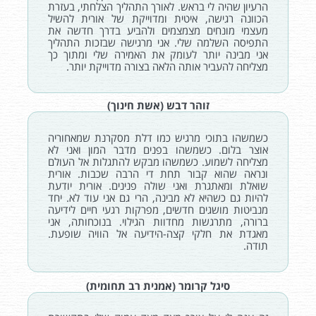
הרעיון שהיה לי בראש. לאורך התהליך הצלחתי, בעזרת
הכוונה רגישה, איטית ומדוייקת של אורית להשיל
מעצמי מונחים מצמצמים ולהביע בדרך חדשה את
התפיסה השלמה שלי. אני מרגישה שבזכות התהליך
אני מבינה יותר לעומק את האמירה שלי ומתוך כך
מצליחה להעביר אותה הלאה בצורה מדוייקת יותר.
זוהר דבש (אשת חינוך)
כשמשהו בתוכי מרגיש כמו דלת מסקרנת שמאחוריה
אוצר בלום. כשמשהו בפנים מדבר המון ואני לא
מצליחה לשמוע. כשמשהו מבקש להתגלות אל העולם
ונראה שהוא קבור תחת די הרבה שכבות. אורית
שואלת ומאתגרת ואני שולה פנינים. אורית יודעת
להיות גם כשהיא לא מבינה, הרי גם אני עוד לא. יחד
מנביטות מושגים חדשים, מפרקות רגעי חיים לידיעה
ברורה, מתרגשות מחדוות הגילוי. בנוכחותה, אני
מאגדת את חלקי קצה-הידיעה אל הוויה שופעת.
תודה.
סיגל קרומר (אמנית רב תחומית)