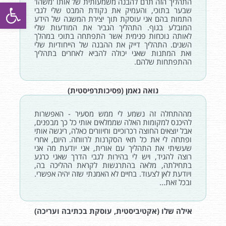
פתח סרגל
התהליך הזה תרם להבנה משמעותית של אותו 'משהו'
שבער בתוכי, והעמיק את נקודת המבט שלי לגבי
התמות בהם אני עוסקת תוך יצירת המשגה של הידע
המובלע בגוף. התהליך הגביר את המודעות שלי
לאותה נוכחות פנימית אשר התפתחה בתוכי במהלך
השנים. התהליך דייק את ההבנה של הייחודיות שלי
ואת המתנות שאני יכולה להביא לאחרים בתהליך
ההתפתחות שלהם.
נואה נאמן (פסיכותרפיסטית)
מההתחלה זה נשמע לי ממש מסעיר - האפשרות
להיכנס למקומות האלה שממלאים אותי כל כך מבפנים,
אבל יוצאים החוצה רכרוכיים וחיוורים כאלה, ריגשה אותי
ופתחה לי את כל תאי הסקרנות לרווחה. היום, אחרי
שעשיתי את התהליך עם אורית, אני יודעת מה אני
רוצה להגיד, ויש לי בהירות לגבי הדרך שאני כרגע
בתחילתה, מלאה בהתרגשות לקראת ההליכה בה,
ויודעת לאן לצעוד. בחיים לא האמנתי שזה יהיה אפשרי.
ובכל זאת...
אילה שלו (אקטיביסטית, עוסקת בכתיבה ועריכה)