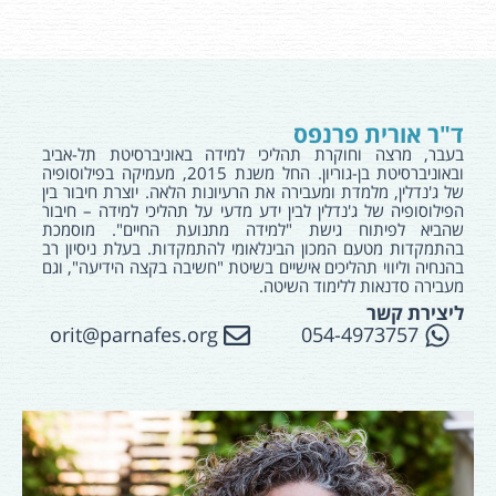
ד"ר אורית פרנפס
בעבר, מרצה וחוקרת תהליכי למידה באוניברסיטת תל-אביב
ובאוניברסיטת בן-גוריון. החל משנת 2015, מעמיקה בפילוסופיה
של ג'נדלין, מלמדת ומעבירה את הרעיונות הלאה. יוצרת חיבור בין
הפילוסופיה של ג'נדלין לבין ידע מדעי על תהליכי למידה – חיבור
שהביא לפיתוח גישת "למידה מתנועת החיים". מוסמכת
בהתמקדות מטעם המכון הבינלאומי להתמקדות. בעלת ניסיון רב
בהנחיה וליווי תהליכים אישיים בשיטת "חשיבה בקצה הידיעה", וגם
מעבירה סדנאות ללימוד השיטה.
ליצירת קשר
orit@parnafes.org
054-4973757