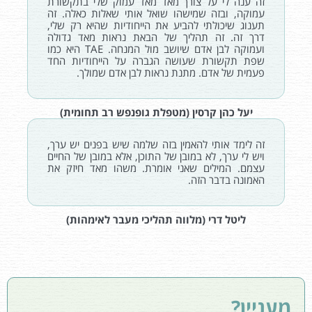
זה ענה לי על צורך מאד מאד עמוק שלי בתקשורת
עמוקה, ובזה שמישהו שואל אותי שאלות כאלה. זה
תענוג שיכולתי להביע את הייחודיות שהיא רק שלי,
דרך זה. זה תהליך של הבאת נראות מאד גדולה
ועמוקה לבן אדם שיושב מול המנחה. TAE היא כמו
שפת תקשורת שעושה הגברה על הייחודיות החד
פעמית של אדם. מתנת נראות לבן אדם שמולך.
יעל כהן קרסין (מטפלת גופנפש רב תחומית)
זה לימד אותי להאמין בזה שלמה שיש בפנים יש ערך,
ויש לי ערך, לא במובן של התוכן, אלא במובן של החיים
עצמם. המילים שאני אומרת. משהו מאד חיזק את
האמונה בדבר הזה.
ליטל דרי (מלווה תהליכי מעבר לאימהות)
מעניין?