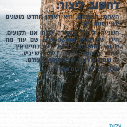
לחשוב, ליצור:
האחת,
המוכרת
, היא לארגן מחדש מושגים
ישנים ומוכרים.
השנייה, לעמוד בנקודה שבה אנו תקועים,
היכן שמורגשת תחושה שיש שם עוד מה
שרוצה להתבטא אבל לא יודע בינתיים איך,
לעמוד על הקצה ולהמתין שהחדש יגיע.
זה שמופיע רענן, שלא הופיע מעולם.
יוג’ין ג’נדלין (תרגום מהרצאה)
עלות