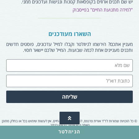
יש שם תכנים ארוזים בקופסאות קטנות ונגישות ועדכונים ממני.
"למידה מתנועת החיים" בפייסבוק
השארו מעודכנים
מעניין אתכם? הירשמו לניוזלטר וקבלו למייל עדכונים, פוסטים חדשים
ותכנים מעניינים אחת לכמה שבועות. המייל שלכם יישאר חסוי.
שליחה
© כל הזכויות שמורות לד”ר אורית פרנפס, למידה מתנועת החיים. אין לעשות שימוש בכל או בחלק מתוכן
האתר ללא אישור מראש בכתב.
הניוזלטר