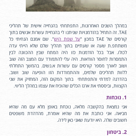
במהלך השנים האחרונות, התפתחתי בהנחייה אישית של תהליכי
TAE. זה התחיל בהזדמנויות שניתנו לי בהנחיית עשרות אנשים בתוך
קורסים של TAE במכון "
על שפת היש
". שם אמנם הנחיתי כל
משתתפ.ת שעה או שעתיים בתוך תהליך שלם שלא הייתי עדה
לכולו. אבל בכל הזדמנות כזו היה המתח שבין ההכוונה לבין
התמסרות לחוסר הוודאות. היה עלי להתמודד עם המצב הזה שוב
ושוב לאורך מספר קורסים עם עשרות א.נשים. בהמשך התחלתי
ללוות תהליכים שלמים, וההתמודדות הזו הופיעה שוב ושוב.
בהדרגה למדתי והתפתחתי בתוך המקום הזה, המחזיק את שני
הקצוות, וביססתי את ארגז הכלים שהוכיח את עצמו במהלך הליווי.
1. נוכחות
אני נמצאת בהקשבה מלאה, נוכחת באופן מלא עם מה שהיא
מביאה. אני כותבת את מה שהיא אומרת, מהדהדת משפטים
חשובים שלה. היא יודעת שאני כאן לידה.
2. ביטחון