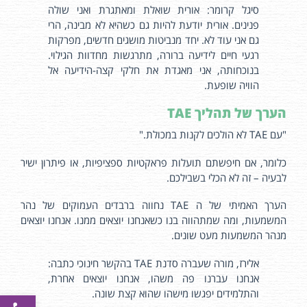
סיגל קרומר: אורית שואלת ומאתגרת ואני שולה
פנינים. אורית יודעת להיות גם כשהיא לא מבינה, הרי
גם אני עוד לא. יחד מנביטות מושגים חדשים, מפרקות
רגעי חיים לידיעה ברורה, מתרגשות מחדוות הגילוי.
בנוכחותה, אני מאגדת את חלקי קצה-הידיעה אל
הוויה שופעת.
הערך של תהליך
TAE
"עם TAE לא הולכים לקנות במכולת."
כלומר, אם חיפשתם תועלות פראקטיות ספציפיות, או פיתרון ישיר
לבעיה – זה לא הכלי בשבילכם.
הערך האמיתי של ה TAE נחווה ברבדים העמוקים של נהר
המשמעות, ומה שמתהווה בנו כשאנחנו יוצאים ממנו. אנחנו יוצאים
מנהר המשמעות מעט שונים.
אלירז, מורה שעברה סדנת TAE בהקשר חינוכי כתבה:
אנחנו עברנו פה משהו, אנחנו יוצאים אחרת,
פתח סרגל
והתלמידים יפגשו מישהו שהוא קצת שונה.