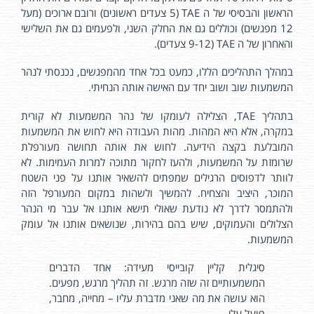
הראשון והבסיסי של ה TAE (5 צעדים ראשונים) ורובם ארוכים (מעל
12 מפגשים) וכוללים גם את החלק השני, ולפעמים גם את השלישי
והאחרון של ה TAE (9-12 צעדים).
במהלך התהליכים הללו, כמעט בכל אחד מהמפגשים, נכנסתי לנהר
המשמעות שוב ושוב יחד עם האישה אותה הנחיתי.
בתהליך TAE, הצלילה לעומקו של נהר המשמעות לא קורית
במקרה, אלא היא המהות. מהות העבודה היא לחוש את המשמעות
המובלעת בקצה הידיעה. לחוש את אותה תחושה מעורפלת
שרומזת על המשמעות, ולהעז לחקור מתוכה למרות העמימות. לא
לוותר לדפוסים הרגילים שמפתים להשאיר אותנו על פני השטח
המוכר, היציב והצחיח. להמשיך ולשהות במקום המעורפל הזה
ולהתמסר לדרך לא נודעת שאולי תישא אותנו אל עבר מי הנהר
הצלולים והעמוקים, שיש בהם בהירות, שנושאים אותנו אל עומק
המשמעות.
סיגלית קליין קובייסי מעידה: אחד הדברים
המשמעותיים זה שזה מרגש. זה תהליך מרגש, מפעים.
הוא עושה את מה שאני מדברת עליו – מחייה, מחבר,
פועל עלי.