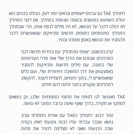
לתהליך TAE גם ערכים יישומיים ונראים יותר לעין. הבולט ביניהם הוא
יכולת השימוש במושגים ובשפה שנוסחו בתהליך. אם לפני התהליך
לא יכולנו לדבר על הנושא, לא היו מילים לנסח אותו, הרי שבמהלך
התהליך מתפתחים ניסוחים חדשים ומדוייקים שמאפשרים לדבר
ולהסביר את הנושא באופן מפורט ובהיר.
קרין בוכשטב: יצאתי מהתהליך עם בהירות חדשה לגבי
המרכיבים שבונים את הדרך שלי ואת סדרי העדיפויות
שלי בתוכה, עם מילים חדשות ומדוייקות להסביר
באמצעותן את דרך החשיבה הייחודית שלי, ועם כלים
שמאפשרים לי, בתוך היומיום, להצליח לעצור, להקשיב
לתהליכים שקורים בתוכי ולתת להם מילים.
TAE מאפשר לנו לפתח את תחומי המומחיות שלנו, וכן נושאים
למחקר או חקירה, בדרך שאף שיטה ברובד המוכר לא עושה.
זוהר דבש: לתהליך הTAE עם אורית התחלתי סביב
נושא שכבר עבדתי עליו רבות והגעתי לאיזו נקודה
שבה הרגשתי שאני לא מצליחה להגיד את מהות