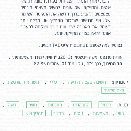
הדבר. לאורך התהליך הצלחתי, בעזרת הכוונה רגישה,
איטית ומדוייקת של אורית להשיל מעצמי מונחים
מצמצמים ולהביע בדרך חדשה את התפיסה השלמה
שלי. אני מרגישה שבזכות התהליך אני מבינה יותר
לעומק את האמירה שלי ומתוך כך מצליחה להעביר
אותה הלאה בצורה מדוייקת יותר.
בציפיה למה שטומנים בחובם תהליכי TAE הבאים.
אורית פרנפס ומשה ויינשטוק (2013), "חוויית למידה משמעותית"
,
הד החינוך
, כרך פ"ח , גיליון מס' 01; עמודים 82-85.
קטגוריות:
חשיבה בקצה הידיעה
,
כללי
,
משמעות מורגשת
,
קצה הידיעה
תגיות:
הנחיה
,
התבהרות
,
התנסות
,
חוויה
,
ידיעה
,
ליווי
,
משמעות
,
ניסוח
,
תהליך
,
תהליך אישי