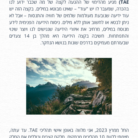
TAE)
מגיע מהדימוי של ההגעה לקצה של מה שכבר ידוע לנו
בהכרה, שמעבר לו יש "עוד" – שאינו מבוטא במילים. בקצה הזה יש
עוד ידיעה שנובעת מעולמות שלמים של חוויה והתנסות – אבל לא
ניתן לבטא או לחשוב אותן ללא מילים. ניסוח הידיעה הפנימית לידע
מנוסח במילים, מרחיב את איזורי הידיעה שנגישים לנו ויוצר שינוי
והתפתחות. חשיבה בקצה הידיעה היא מהלך בן 14 צעדים
שבעזרתם מעמיקים בדרכים שונות בנושא הנחקר.
החל ממרץ 2023, אני מלווה באופן אישי תהליכי TAE. עד עתה,
סיימתי ללוות 10 תהליכים מרתקים. חלקם קצרים וכוללים את החלק