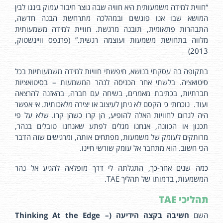
“חווית למידה משמעותית היא חוויה שבה נוצר חיבור עמוק ביננו לבין
המושא שבו אנו פוגשים ובמהלכה מתרחשת הבנה חדשה,
התבהרות פתאומית, תובנה מרגשת. חוויית למידה משמעותית
מלווה בתחושת משמעות ועוצמה רגשית.” (פרנפס וויינשטוק,
2013)
בתקופה בה עסקתי בנושא, חיפשתי חוויות למידה משמעותיות בכל
סיטואציה. בלשתי אחר הכניסה לנהר המשמעות – בסיטואציות
חברתיות, בכתיבת מאמרים, בשיחה עם חברה, בהאזנה להרצאה
ועוד. נוכחתי כי הקסם לא ניתן לעיצוב או יצירה מלאכותית. אי אפשר
היה לגרום לחוויות האלה להופיע, הן קרו כשהן קרו. שלא על פי
תכנון או הכוונה, אנחנו מגלים לפתע שאנחנו טובלים בנהר,
מרותקים לעומק של משמעות, מפתחים אותה, ומרגישים שזה הדבר
הכי חשוב. הוא מתחבר אל עומק שורשי חיינו.
כמה שנים אחר-כך, התגלתה לי דרך מופלאה להגיע אל נהר
המשמעות, בדמותו של תהליך TAE.
תהליכי TAE
השם
חשיבה בקצה הידיעה (Thinking At the Edge –