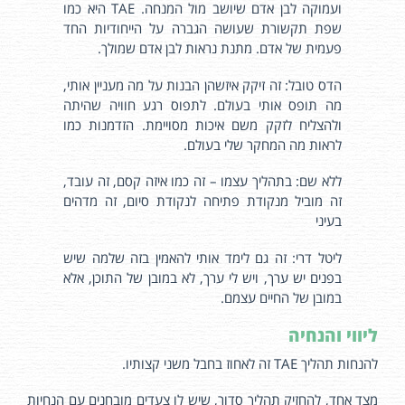
ועמוקה לבן אדם שיושב מול המנחה. TAE היא כמו
שפת תקשורת שעושה הגברה על הייחודיות החד
פעמית של אדם. מתנת נראות לבן אדם שמולך.
הדס טובל: זה זיקק איזשהן הבנות על מה מעניין אותי,
מה תופס אותי בעולם. לתפוס רגע חוויה שהיתה
ולהצליח לזקק משם איכות מסויימת. הזדמנות כמו
לראות מה המחקר שלי בעולם.
ללא שם: בתהליך עצמו – זה כמו איזה קסם, זה עובד,
זה מוביל מנקודת פתיחה לנקודת סיום, זה מדהים
בעיני
ליטל דרי: זה גם לימד אותי להאמין בזה שלמה שיש
בפנים יש ערך, ויש לי ערך, לא במובן של התוכן, אלא
במובן של החיים עצמם.
ליווי והנחיה
להנחות תהליך TAE זה לאחוז בחבל משני קצותיו.
מצד אחד, להחזיק תהליך סדור, שיש לו צעדים מובחנים עם הנחיות