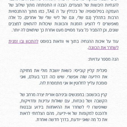
להנחיות היבשות של הצעדים. הבנה זו התפתחה מתוך שילוב של
העמקה בפילוסופיה של ג'נדלין על ה TAE, כמו מתוך ההתנסויות
הרבות בתהליך (גם שלי, וגם של ליווי שלי של אחרים). כל אלה
מאפשרים לי להציע הזמנות והכוונות שיכולות להתאים למצבים
שונים, וכן להסביר כל צעד מסויים מעט אחרת כך שיתאים לה יותר.
עוד על איכות ההנחיה בתוך אי וודאות בפוסט
להתכוון ובו זמנית
לשחרר את הכוונה
.
הנה מספר עדויות:
סיגלית קליין קובייסי: כשאת יושבת מולי את מחזיקה
את הידיעה שזה אפשרי. שיש כזה דבר בעולם, ואני
סומכת עלייך לחלוטין אז אני מתמסרת לזה.
קרין בוכשטב: במפגשים וביניהם אורית יצרה מרחב של
הקשבה ושל נוכחות, עם שאלות עדינות ומדוייקות,
שאיפשרו לי לשחרר את ההיאחזות בידוע ובבטוח
ולהכנס למקומות של אי-ידיעה, מהם הצלחתי לראות
את כל מה שאני יודעת, בדרך חדשה ואחרת.