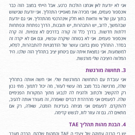
אני לא יודעת לאן אנחנו הולכות כרגע. אבל הייתי במצב הזה כבר
אינספור פעמים, ואני מכירה את מאפייני התהליך. אני יודעת שגישוש
בתוך ענן של אי וודאות הוא חלק אינהרנטי מהתהליך. אני גם יודעת
שבהמשך, לרוב, יש התבהרות, יש תובנות, הדרך נפתחת ונפתחות
דלתות חדשות. בדרך כלל זה קורה בדרכים לא צפויות. זה קרה
אינספור פעמים. אני לא בטוחה שיקרה עכשיו, וגם אם לא יקרה זה
בסדר. התהליך טומן בחובו עושר של הזדמנויות להתבהרות, לפלא,
למשמעות. אני נמצאת איתה עם ביטחון יציב בתהליך הזה שלנו. היד
המלווה היציבה שלי מורגשת.
3. תחושה מורגשת
אני עובדת עם התחושה המורגשת שלי. אני חשה אותה בתהליך
שלה, מרגישה בכל מצב מה עשוי לעזור, מה יכול לתמוך. מתי נכון
רק להקשיב ולכתוב ולהניח לה לנבוע מתוך המקורות הפנימיים
שלה. לפעמים אני מהדהדת דברים שאמרה, זה מעורר אותה להגיב,
להתקדם. לפעמים אני מניחה בעדינות הזמנה, שאלה, רק אם
מתאים לה. גם זה עוזר לזוז, לגשש קדימה.
4. הבנת מהות תהליך TAE
יש בי הבנה עמוקה של צעדי ה TAE והמהות שלהם, הרבה מעבר