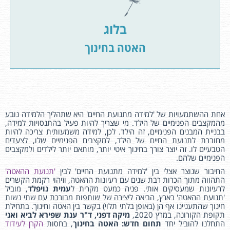
בלוג
האטה בחינוך
אחת ההשתמעויות של 'למידה מתנועת החיים' היא שתהליך הלמידה נובע
מהמקצבים הפנימיים של הילד. מי שצריך להיות פעיל בהתנסויות למידה,
בבניית המבנים הפנימיים, זה הילד. לכן, למידה משמעותית צריכה להיות
מחוברת לתנועת החיים של הילד, למקצבים הפנימיים שלו, לצעדים
הטבעיים לו. זה יוצר צורך בחינוך איטי יותר, מותאם יותר לילדים ולמקצבים
הפנימיים שלהם.
החיבור שנוצר אצלי בין 'למידה מתנועת החיים' לבין
'תנועת ההאטה'
התהווה מתוך הכרות רבת שנים עם רעיונות ההאטה, וזיהוי רקמת הקשרים
לרעיונות שמעסיקים אותי. פניה כמעט מקרית ל
עמית נויפלד
, מוביל
'תנועת ההאטה' בארץ, הביאה ליצירה של שותפות מבורכת עם שתי נשות
חינוך שהתעניינו אף הן (באופן בלתי תלוי) בקשר בין האטה וחינוך. בתחילת
תקופת הקורונה, במרץ 2020,
מיקה
דפני, ד"ר ענת שפירא לביא ואני
התחלנו להוביל יחד
תחום חדש: האטה בחינוך
, בחסות
הקרן לעידוד