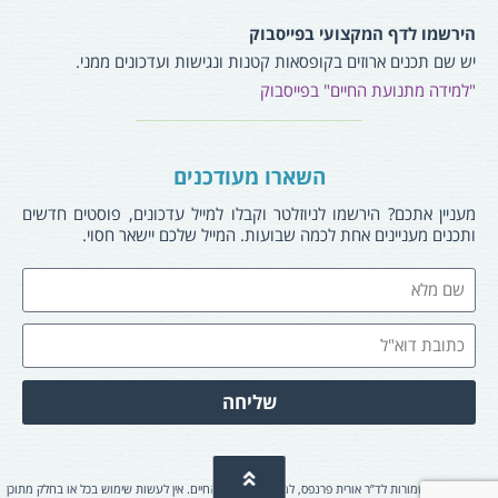
הירשמו לדף המקצועי בפייסבוק
יש שם תכנים ארוזים בקופסאות קטנות ונגישות ועדכונים ממני.
"למידה מתנועת החיים" בפייסבוק
השארו מעודכנים
מעניין אתכם? הירשמו לניוזלטר וקבלו למייל עדכונים, פוסטים חדשים
ותכנים מעניינים אחת לכמה שבועות. המייל שלכם יישאר חסוי.
שליחה
© כל הזכויות שמורות לד”ר אורית פרנפס, למידה מתנועת החיים. אין לעשות שימוש בכל או בחלק מתוכן