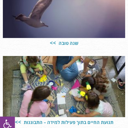
שנה טובה
פתח סרגל
תנועת החיים בתוך פעילות למידה – התבוננות