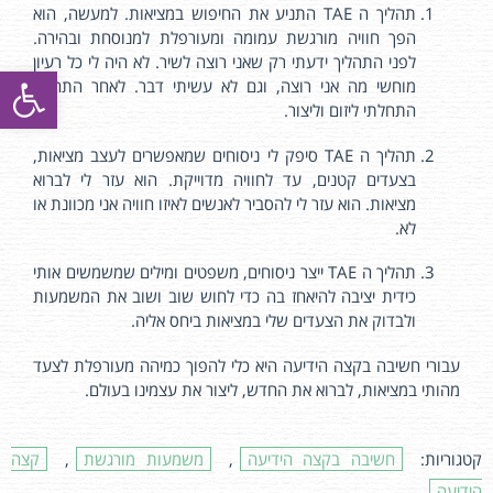
תהליך ה TAE התניע את החיפוש במציאות. למעשה, הוא
הפך חוויה מורגשת עמומה ומעורפלת למנוסחת ובהירה.
לפני התהליך ידעתי רק שאני רוצה לשיר. לא היה לי כל רעיון
פתח סרגל
מוחשי מה אני רוצה, וגם לא עשיתי דבר. לאחר התהליך
התחלתי ליזום וליצור.
תהליך ה TAE סיפק לי ניסוחים שמאפשרים לעצב מציאות,
בצעדים קטנים, עד לחוויה מדוייקת. הוא עזר לי לברוא
מציאות. הוא עזר לי להסביר לאנשים לאיזו חוויה אני מכוונת או
לא.
תהליך ה TAE ייצר ניסוחים, משפטים ומילים שמשמשים אותי
כידית יציבה להיאחז בה כדי לחוש שוב ושוב את המשמעות
ולבדוק את הצעדים שלי במציאות ביחס אליה.
עבורי חשיבה בקצה הידיעה היא כלי להפוך כמיהה מעורפלת לצעד
מהותי במציאות, לברוא את החדש, ליצור את עצמינו בעולם.
קטגוריות:
חשיבה בקצה הידיעה
,
משמעות מורגשת
,
קצה
הידיעה