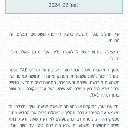
ינואר 22, 2024
איך תהליכי TAE (חשיבה בקצה הידיעה) משפיעים, תכל'ס, על
החיים?
זו שאלה שתמיד קשה לי לענות עליה, אבל זו גם שאלת מיליון
הדולר.
מתוך התלהבות, אני נוהגת לספר לאנשים על תהליכי TAE, וכמה
התהליך יכול להיות משמעותי, מעמיק ומתמיר. תחושה עמומה של
משמעות מובלעת, אילמת ומעורפלת, מתהווה לניסוח חדש, מדוייק
ובהיר שלא היה כאן מעולם היא אירוע בעל ערך שקורה שוב ושוב
בתוך תהליך TAE.
יחד עם זאת, במוקדם או במאוחר השאלה מגיעה: ואיך "ת'כלס" זה
משפיע על החיים? עברת תהליך שבמהלכו גילית את החדש מתוך
מעמקי ההוויה, ניסחת דברים שמעולם לא ידעת שאת יודעת, נתת
מילים לתחושות ומשמעויות שלא היה להם ביטוי עד היום. אבל,