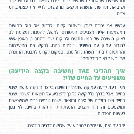
והמשפטים שניסחתי משמשים ידית יציבה להיאחז בה ולחוש שוב
ושוב את תחושת המשמעות שאני מחפשת, ולדייק את עצמי ביחס
אליה.
עכשיו אני יכולה לעדן ולשנות קלות ולבדוק אל מול תחושת
המשמעות אליה מצביעים הניסוחים. למשל, להפנות תשומת לב
לאופן הישיבה של המשתתפים ולמיקום שלי. להתכוונן באופן אישי
לחיבור עמוק עם השירים ונוכחות בהם. לבקש את ההיעלמות
וההתמזגות בתוך משהו גדול ממני, במקום לקרוס לתבנית המוכרת
של "לשיר לאור הזרקורים".
איך תהליכי TAE (חשיבה בקצה הידיעה)
משפיעים על החיים שלי?
אני יודעת ידיעה עמוקה שתהליך חשיבה בקצה הידיעה עושה שינוי
בחיים. אבל בדרך כלל קשה כל כך להצביע על תוצאות השינוי. שינוי
בחיים אינו תולדה של סיבה ותוצאה. ישנם גורמים רבים שמשפיעים
ומושפעים זה מזה ויוצרים התפתחות והתהוות בחיים. לא נכון
לעשות הפרדות.
יחד עם זאת, אני יכולה להצביע על שלושה דברים בולטים: