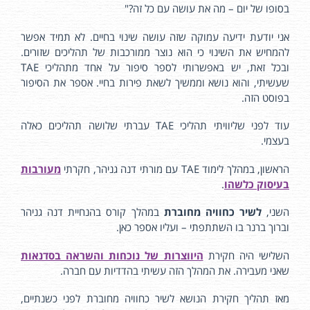
בסופו של יום – מה את עושה עם כל זה?"
אני יודעת ידיעה עמוקה שזה עושה שינוי בחיים. לא תמיד אפשר
להמחיש את השינוי כי הוא נוצר ממורכבות של תהליכים שזורים.
ובכל זאת, יש באפשרותי לספר סיפור על אחד מתהליכי TAE
שעשיתי, והוא נושא וממשיך לשאת פירות בחיי. אספר את הסיפור
בפוסט הזה.
עוד לפני שליוויתי תהליכי TAE עברתי שלושה תהליכים כאלה
בעצמי.
הראשון, במהלך לימוד TAE עם מורתי דנה גניהר, חקרתי
מעורבות
בעיסוק כלשהו
.
השני,
לשיר כחוויה מחוברת
במהלך קורס בהנחיית דנה גניהר
וברוך ברנר בו השתתפתי – ועליו אספר כאן.
השלישי היה חקירת
היווצרות של נוכחות והשראה בסדנאות
שאני מעבירה. את המהלך הזה עשיתי בהדדיות עם חברה.
מאז תהליך חקירת הנושא לשיר כחוויה מחוברת לפני כשנתיים,