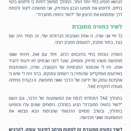
הנושא מופיע בחיי יותר ויותר. המהלך ממשיך לחיות בי ולחפש ביטוי
בחיים, ולחפש את מופעו הנכון והמדוייק. אני ממשיכה ליצור ולפתח
דרך שתממש את הרעיון של "לשיר כחוויה מחוברת".
לשיר כחוויה מחוברת
כל חיי אני שרה. זו אחת האהבות הגדולות שלי. זה תמיד היה שם
בצד, בתור תחביב, לפעמים תחביב רציני.
השירה נוכחת בחיי בהיבטים רבים. ויחד עם זאת, זיהיתי שאני
מחפשת משהו מדוייק ומסויים, שעד לפני שנתיים לא ידעתי להגיד
אותו. היו לי אינספור התנסויות של הקשבה, שירה, השתתפות
באירועים מוסיקליים שהותירו בי רשמים עמוקים. ברור היה לי שיש בי
אוקיינוס עמוק של ידיעה של הדבר שאני מחפשת. זו נקודת פתיחה
מעולה לחקירת TAE.
בתהליך TAE התחלתי לנסח את המשמעות של הדבר, וגם השם
"לשיר כחוויה מחוברת" הגיע במהלכו. ניסוחים שונים עלו והופיעו
בתהליך, ובשלב מסויים הרגשתי שהניסוח הבא מבטא את
המשמעות שאני מרגישה:
לשיר כחוויה מחוברת זה לפתוח מרחב לחיבור עומק, להרגיש