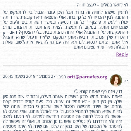
לא לתאר במילים – לעצב חוויה
להזמין מישהו לחוויה זה נהדר אבל היכן עובר הגבול בין להתעקש על
ההזמנה לבין להכריח לא כל כך ברור. אולי התוצאה היא הקובעת.שיר היתה
יכולה "לעשות פרצוף " כל זמן הנסיעה ובמשך השהות בים ולעוס על
שמכריחים אותה, במקום להתעשת, לצאת מההתנגדות ולהנות. מדוע
ההתעקשות על ההזמנה? אולי היתה נהנית בבית בלי להצטרף? האם רק
ההכרות שלך עם ביתך הביאה אותך למסקנה ש"את יודעת" שהיא תהנה?
אולי אתם רציתם לנסוע לים ולא היה עם מי להשאיר אותה?שוב שאלת
הגבולות ואייך ומתי מציבים אותם
Reply
27 בנובמבר 2019 בשעה 20:45
orit@parnafes.org
הגיב:
בני, איזה כיף שאתה קורא 🙂
האמת שאתה ממש צודק בשאלות שאתה מעלה, וברור לי שזה מהניסיון
שלך. אין כאן חוק – לא תמיד זה יעבוד. בכל פעם קורים דברים קצת
אחרים. אם שירה מרגישה תסכול קשה ועלבון כי הכריחו אותה יכול
להיות שהיא תמשיך להחמיץ פנים, ולו כדי לאמלל אותנו. ואולי הכעס לא
יאפשר לה בכלל לחוות את הסביבה החדשה.למזלינו, לא הגענו למצב
הזה ולא הדרדרנו לקונפליקט שיש בו מן הכוחניות, ואולי זה איפשר לה
להיפתח אל הסביבה של הים. במקרה שלנו, אם שירה לא היתה מסכימה