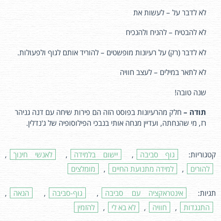
לא לדבר על – לעשות את
לא להבטיח – להניח ולהנכיח
לא לדבר (רק) על רעיונות מופשטים – להוריד אותם לגוף ולפעולות.
לא לתאר במילים – לעצב חוויה
שנה טובה!
תודה –
חלק מהרעיונות בפוסט הזה הם פירות שיחה עם דנה גניהר
רז, מי שהנחתה, ועדיין מנחה אותי בנבכי הפילוסופיה של ג'נדלין.
קטגוריות:
גוף סביבה
,
יישום בלמידה
,
לאנשי חינוך
,
להורים
,
למידה מתנועת החיים
,
מומלצים
תגיות:
אינטראקציה עם סביבה
,
גוף-סביבה
,
הנאה
,
התנגדות
,
חוויה
,
לא בא לי
,
להזמין