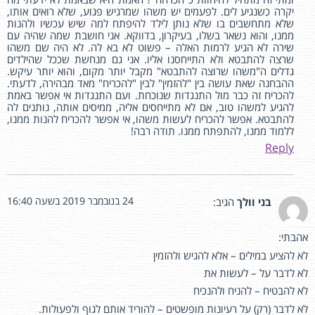
יקרה כשנגיע לים. לפעמים יש משהו שמרגיש פגוע, שלא רואים אותו,
שלא מתחשבים בו שלא נותן לילד להיפתח למה שיש עכשיו ולהנות
ממנו, והוא נשאר בשלו, בעיקרון, בדווקא. אני חושבת שמה שהיה עם
שירה לא הגיע לרמות האלה – פשוט לא בא לה. לא היה שם משהו
שרצה להתבטא ולא התייחסנו אליו. אני גם מנחשת שככל שהילדים
גדלים ה"משהו שרוצה להתבטא" מקבל יותר מקום, והוא יותר עיקש.
ההבחנה שאת עושה בין "להזמין" לבין "להכריח" מאד מבהירה, לדעתי.
להכריח זה כבר מול התנגדות שנוכחת. ועם התנגדות אי אפשר באמת
להגיע למשהו טוב, אם לא מתייחסים אליה, ממיסים אותה, נותנים לה
להתבטא. אפשר להכריח לעשות משהו, אי אפשר להכריח להנות ממנו,
ללמוד ממנו, להתפתח ממנו. תודה רבה!
Reply
24 בנובמבר 2019 בשעה 16:40
בני וולך
הגיב:
אהבתי:
לא להציע במילים – אלא להגיש ולהזמין
לא לדבר על – לעשות את
לא להבטיח – להניח ולהנכיח
לא לדבר (רק) על רעיונות מופשטים – להוריד אותם לגוף ולפעולות.