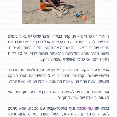
לי זה קורה כל הזמן – אני קמה בבוקר והדבר שהכי לא בא לי בעולם
זה לצאת לרוץ. לפעמים זה מכריע אותי. אבל בדרך כלל אני מכבה את
הסרט שרץ לי בראש – זה שחוזה את הקושי, הקור, החום, העייפות,
פשוט מכבה אותו, מתלבשת במכאניות ויוצאת לרוץ. ואז 10 דקות
לתוך הריצה אני כל כך מאושרת שיצאתי לרוץ…
או אותו ערב שקט ונעים שצריך לאסוף את עצמי ולצאת עם חברים,
והלוואי שמשהו יקרה וזה יתבטל, כי בא לי להמשיך את הערב השקט
והנעים. ושעה אחרי אני שואלת את עצמי – למה אני לא יוצאת יותר?
ואני פתאום מגלה: אני לא אותו בן אדם – בן אדם על חוף הים הוא
לא אותו בן אדם שחושב על חוף ים.
בכוחו של
גוף-סביבה
(גוף באינטראקציה עם סביבה, שלא ניתנים
להפרדה ברגע זה) להיות אחר, ופעיל ומעורב במקום שגוף-סביבה