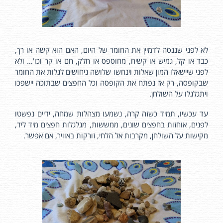
לא לפני שננסה לדמיין את החומר של היום, האם הוא קשה או רך,
כבד או קל, גמיש או קשיח, מחוספס או חלק, חם או קר וכו'… ולא
לפני שיישאלו המון שאלות וינחשו שלושה ניחושים לגלות את החומר
שבקופסה, רק אז נפתח את הקופסה וכל החפצים שבתוכה יישפכו
ויתגלגלו על השולחן.
עד עכשיו, תמיד כשזה קרה, נשמעו מצהלות שמחה, ידיים נפשטו
לפנים, אוחזות בחפצים שונים, ממששות, מגלגלות חפצים מיד ליד,
מקישות על השולחן, מקרבות אל הלחי, זורקות באוויר, אם אפשר.