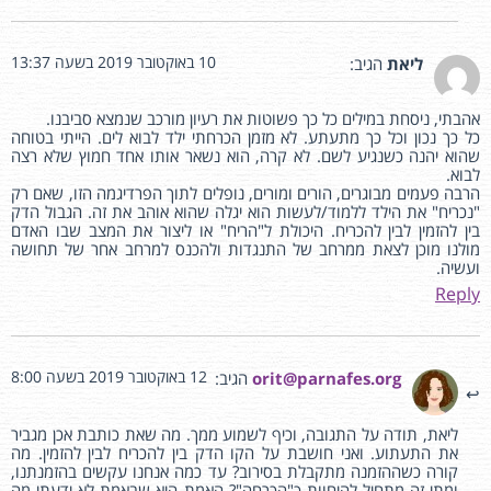
10 באוקטובר 2019 בשעה 13:37
ליאת
הגיב:
אהבתי, ניסחת במילים כל כך פשוטות את רעיון מורכב שנמצא סביבנו.
כל כך נכון וכל כך מתעתע. לא מזמן הכרחתי ילד לבוא לים. הייתי בטוחה
שהוא יהנה כשנגיע לשם. לא קרה, הוא נשאר אותו אחד חמוץ שלא רצה
לבוא.
הרבה פעמים מבוגרים, הורים ומורים, נופלים לתוך הפרדיגמה הזו, שאם רק
"נכריח" את הילד ללמוד/לעשות הוא יגלה שהוא אוהב את זה. הגבול הדק
בין להזמין לבין להכריח. היכולת ל"הריח" או ליצור את המצב שבו האדם
מולנו מוכן לצאת ממרחב של התנגדות ולהכנס למרחב אחר של תחושה
ועשיה.
Reply
12 באוקטובר 2019 בשעה 8:00
orit@parnafes.org
הגיב:
ליאת, תודה על התגובה, וכיף לשמוע ממך. מה שאת כותבת אכן מגביר
את התעתוע. ואני חושבת על הקו הדק בין להכריח לבין להזמין. מה
קורה כשההזמנה מתקבלת בסירוב? עד כמה אנחנו עקשים בהזמנתנו,
ומתי זה מתחיל להיחוות כ"הכרחה"? האמת היא שבאמת לא ידעתי מה