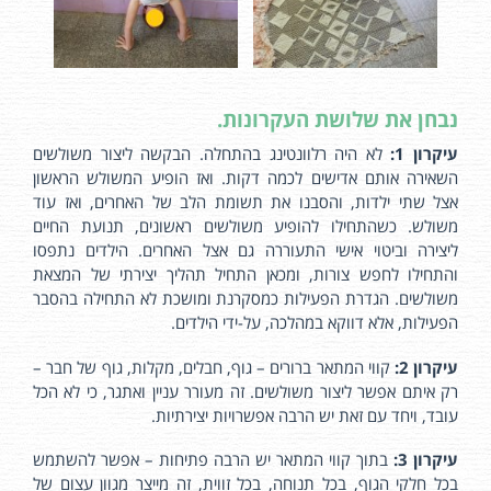
נבחן את שלושת העקרונות.
עיקרון 1:
לא היה רלוונטינג בהתחלה. הבקשה ליצור משולשים
השאירה אותם אדישים לכמה דקות. ואז הופיע המשולש הראשון
אצל שתי ילדות, והסבנו את תשומת הלב של האחרים, ואז עוד
משולש. כשהתחילו להופיע משולשים ראשונים, תנועת החיים
ליצירה וביטוי אישי התעוררה גם אצל האחרים. הילדים נתפסו
והתחילו לחפש צורות, ומכאן התחיל תהליך יצירתי של המצאת
משולשים. הגדרת הפעילות כמסקרנת ומושכת לא התחילה בהסבר
הפעילות, אלא דווקא במהלכה, על-ידי הילדים.
עיקרון 2:
קווי המתאר ברורים – גוף, חבלים, מקלות, גוף של חבר –
רק איתם אפשר ליצור משולשים. זה מעורר עניין ואתגר, כי לא הכל
עובד, ויחד עם זאת יש הרבה אפשרויות יצירתיות.
עיקרון 3:
בתוך קווי המתאר יש הרבה פתיחות – אפשר להשתמש
בכל חלקי הגוף, בכל תנוחה, בכל זווית, זה מייצר מגוון עצום של