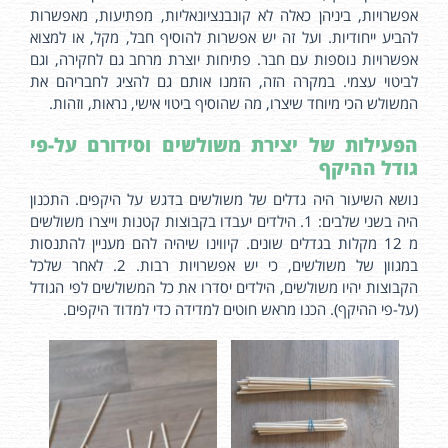
אפשרויות, ביניהן כאלה לא קונבנציונאליות, מפתיעות, מאפשרות
להביע ייחודיות. ועל זה יש אפשרות להוסיף חבל, מקל, או למצוא
אפשרויות נוספות עם חבר. פתיחות יוצרת מרחב גם לחקירה, וגם
לביטוי עצמי. במקרה הזה, הזמנו אותם גם להציג לחבריהם את
המשולש הכי מיוחד שיצרו, מה שהוסיף ביטוי אישי, נראות, וזהות.
הפעילות של יצירת משולשים וסידורם על-פי
גודל ההיקף
נושא השיעור היה גדלים של משולשים בדגש על היקפים. התכנון
היה בשני שלבים: 1. הילדים יעבדו בקבוצות קטנות וייצרו משולשים
מ 12 מקלות בגדלים שונים. קיווינו שיהיה להם מעניין להתנסות
במגוון של משולשים, כי יש אפשרויות רבות. 2. לאחר שלכל
הקבוצות יהיו משולשים, הילדים יסדרו את כל המשולשים לפי הגודל
(על-פי ההיקף). הכנו מראש חוטים למדידה כדי למדוד היקפים.