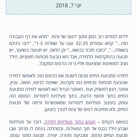
יוני 7, 2018
ילדים לומדים רוב הזמן מתוך דפוס של ציות. "מלאו את דף העבודה
הזה…" קראו עמודים 32-35 וענו על שאלות 1-5", "דונו ביניכם
בשאלה…", "כתבו חיבור בנושא…" וכן הלאה. יש תנועה בשיעור, יש
תנועה בהתקדמות הלמידה, אבל היא נובעת מכוחות חיצוניים. הילד
מגיב למשימות שמגיעות אליו כי זה הדפוס המקובל.
למידה מתנועת החיים מנסה לשנות את הדפוס הזה ולאפשר למידה
שנובעת מכוחות פנימיים כמו סקרנות, שאיפה לביטוי, הנאה, עניין,
אתגר, רצון למשחק ועוד. האתגר הגדול הוא לאפשר למידה מתנועת
החיים בתוך תחומי הדעת, בתוך פעילויות לימודיות. הפוסט הזה
עוסק בעיצוב פעילויות לימודיות שמאפשרות זרימה של תנועת
החיים, ולא מחייבות דפוס של ציות לצורך ביצוען.
בפוסט הקודם –
חופש בתוך פעילויות למידה
, דובר על פעילויות
שבהן הילד נכנס אל תוך הפעילות, ובמהלכה נפתח לו מרחב שבו
תנועת החיים זורמת, ומנביעה חקירה, יצירה, תנועה מתוך עצמו.