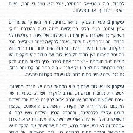
לסיכום, היה פוטנציאל בהתחלה, אבל הוא גווע די מהר, ומשם
נאלצנו "לדחוף" את הפעילות.
עיקרון 2:
פעילות עם קווי מתאר ברורים, "חוקי משחק" שמעוררים
עניין ואתגר. בשני חלקי הפעילויות היתה בעיה בהגדרת "חוקי
משחק" כך שיעוררו עניין ואתגר. בפעילות של יצירת משולשים לא
הגדרנו מה צריך לעשות ולמה, מעבר לבקשה ליצור משולשים מכל
המקלות. האם זה מעורר די עניין ואתגר? האם פותח מרחב לחקירה?
מה יכול לפתוח כאן סקרנות? בפעילות של סידור לפי היקפים היו
חוקים מאד מוגדרים – יש דרך אחת לסדר וצריך למצוא אותה. חלק
גדול מהמשולשים לא היוו כל אתגר – היה ברור מה קטן ומה גדול.
גם לגבי אלה שהיה פחות ברור, לא ניעורה סקרנות טבעית.
עיקרון 3:
פעילות שבתוך קווי המתאר שלה יש הרבה פתיחות,
אפשרויות מרובות וגמישות, מרחב לחקירה ויצירה. בפעילות של
יצירת משולשים ממקלות יש מרחב פתוח לחקירה ויצירה אבל הילדים
לא נענו למהלך הזה של חקירה. המשולשים הראשונים שנוצרו
קובעו על-ידי פלסטלינה, ובמהרה הכריזו הילדים שיש להם 4
משולשים. אולי יש עוד? אולי יש משולשים מעניינים שלא חשבנו
עליהם? זה לא מניע אותם כרגע, למרות שלמשחק עם המקלות יש
פוטנציאל ומרחב פתוח לחקירה כזו. לגבי הפעילות של סידור