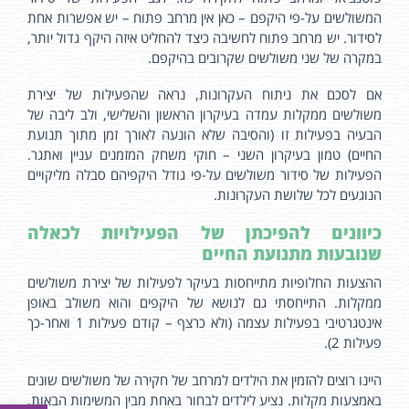
המשולשים על-פי היקפם – כאן אין מרחב פתוח – יש אפשרות אחת
לסידור. יש מרחב פתוח לחשיבה כיצד להחליט איזה היקף גדול יותר,
במקרה של שני משולשים שקרובים בהיקפם.
אם לסכם את ניתוח העקרונות, נראה שהפעילות של יצירת
משולשים ממקלות עמדה בעיקרון הראשון והשלישי, ולב ליבה של
הבעיה בפעילות זו (והסיבה שלא הונעה לאורך זמן מתוך תנועת
החיים) טמון בעיקרון השני – חוקי משחק המזמנים עניין ואתגר.
הפעילות של סידור משולשים על-פי גודל היקפיהם סבלה מליקויים
הנוגעים לכל שלושת העקרונות.
כיוונים להפיכתן של הפעילויות לכאלה
שנובעות מתנועת החיים
ההצעות החלופיות מתייחסות בעיקר לפעילות של יצירת משולשים
ממקלות. התייחסתי גם לנושא של היקפים והוא משולב באופן
אינטגרטיבי בפעילות עצמה (ולא כרצף – קודם פעילות 1 ואחר-כך
פעילות 2).
היינו רוצים להזמין את הילדים למרחב של חקירה של משולשים שונים
באמצעות מקלות. נציע לילדים לבחור באחת מבין המשימות הבאות,