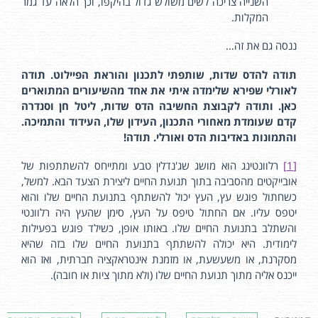
השנייה צריכה לשים משולש גדול בהיקפו, וכך הלאה עד גמר
המקלות.
ננסה גם את זה…
תודה להדס שדות, שותפתי לתכנון והוראת הפיילוט. תודה
לאורלי שפירא שלימדה איתי את אחד מהשיעורים המתוארים
כאן. ותודה לקבוצת החשיבה הדס שדות, ליטל חן וסנדרה
קדם שעומדת מאחורי התכנון, העידון שלו, העידוד והתמיכה.
והתמונות באדיבות הדס ואורלי. תודה!
[1]
רלוונטינג הוא מושג שג'נדלין טבע ומתייחס להשתתפות של
אובייקטים מהסביבה בתוך תנועת החיים ליצירת הצעד הבא. למשל,
כשחתול פוגש עץ, העץ יכול להשתתף בתנועת החיים שלו והוא
יטפס עליו. אם החתול טיפס על העץ, סימן שהעץ היה רלוונטי
והשתלב בתנועת החיים שלו. באותו אופן, כשילד פוגש בפעילות
לימודית. היא יכולה להשתתף בתנועת החיים שלו בזה שהיא
מסקרנת, או משעשעת, או מזמנת אינטראקציה חברתית, ואז הוא
ייכנס אליה מתוך תנועת החיים שלו (ולא מתוך ציות או חובה).