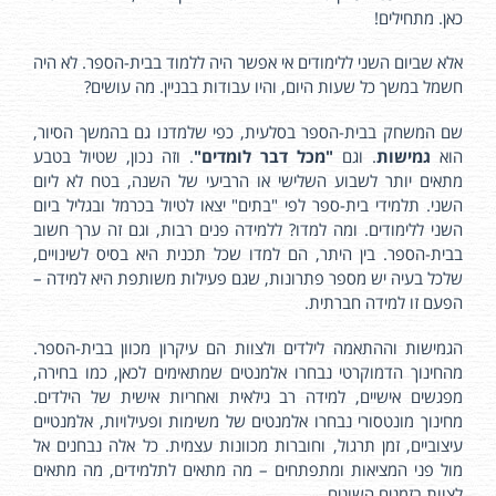
כאן. מתחילים!
אלא שביום השני ללימודים אי אפשר היה ללמוד בבית-הספר. לא היה
חשמל במשך כל שעות היום, והיו עבודות בבניין. מה עושים?
שם המשחק בבית-הספר בסלעית, כפי שלמדנו גם בהמשך הסיור,
הוא
גמישות
. וגם
"מכל דבר לומדים"
. וזה נכון, שטיול בטבע
מתאים יותר לשבוע השלישי או הרביעי של השנה, בטח לא ליום
השני. תלמידי בית-ספר לפי "בתים" יצאו לטיול בכרמל ובגליל ביום
השני ללימודים. ומה למדו? ללמידה פנים רבות, וגם זה ערך חשוב
בבית-הספר. בין היתר, הם למדו שכל תכנית היא בסיס לשינויים,
שלכל בעיה יש מספר פתרונות, שגם פעילות משותפת היא למידה –
הפעם זו למידה חברתית.
הגמישות וההתאמה לילדים ולצוות הם עיקרון מכוון בבית-הספר.
מהחינוך הדמוקרטי נבחרו אלמנטים שמתאימים לכאן, כמו בחירה,
מפגשים אישיים, למידה רב גילאית ואחריות אישית של הילדים.
מחינוך מונטסורי נבחרו אלמנטים של משימות ופעילויות, אלמנטיים
עיצוביים, זמן תרגול, וחוברות מכוונות עצמית. כל אלה נבחנים אל
מול פני המציאות ומתפתחים – מה מתאים לתלמידים, מה מתאים
לצוות בזמנים השונים.