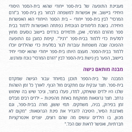
מעניינת התופעה של בית-ספר ייחודי שהוא בית-הספר היסודי
היחידי ביישוב. אין אפשרות למשפחה לבחור בין בית-ספר ב"זרם
המרכזי" לבין בית-ספר ייחודי – בית הספר הייחודי הוא האפשרות
היחידה. בשנת הלימודים הנוכחית נפתחה האפשרות ללמוד בבית
ספר מהזרם המרכזי, ואכן, תלמידים בודדים ביישוב נוסעים מחוץ
לסלעית כדי ללמוד בבית-ספר "רגיל". קיימת כמובן גם התופעה
ההפוכה שבה משפחות עוברות לגור בסלעית כדי שהילדים יוכלו
ללמוד בבית-הספר. מעצם היותו בית-ספר ייחודי שהוא יסודי יחיד
ביישוב, הפער בין גישת בית-הספר לבין "הזרם המרכזי" נוכח ומורגש.
מבנה מותאם גישה
המבנה של בית-הספר תוכנן במיוחד עבור הגישה שמקדם
בית-ספר. חצר ענקית עם מתקנים מול הנוף. לאורך כל זמן השהות
שלנו היו ילדים ששיחקו, למדו, פעלו בחצר, וניכר שיש בה שימוש
נרחב. חצר גרוטאות ממוקמת באחת מהפינות – ילדים רבים מבלים
זמן בפירוק, בניה, משחקים. תמי ששון, מורה בבית-ספר, וגם
מארגנת הסיור, היטיבה להגדיר את פינת הגרוטאות: "מקום לא
מכוון, בו הילדים עושים מה שהם רוצים, יוצרים אינטרקציות
חברתיות, ואפשר לראות שם הכל."