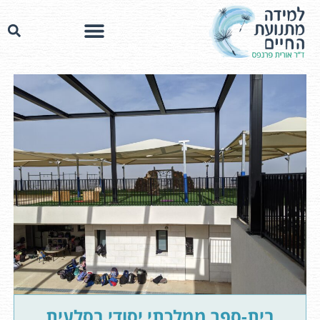
בית-ספר ממלכתי יסודי בסלעית