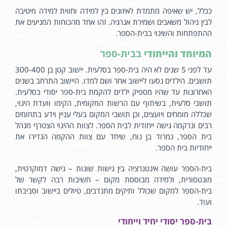
ככלל, יש שאיפה מתמדת לאיזונים בין למידה וחווית למידה מיטיבה
לבין ניהול משאבים ושמירת אנרגיה. זהו אחד מהכוחות המניעים את
ההתפתחות והשינוי בבית-הספר.
המיוחד והייחודי
בבית-ספר
עד לפני 5 שנים לא היה בית-ספר בסלעית. יישוב קטן בן 300-400
תושבים. הילדים נסעו ליישוב אחר ושם למדו. היישוב התרחב בשנים
האחרונות עד שהיו מספיק ילדים להקמת בית-ספר יסודי בסלעית.
תושבי סלעית, בשיתוף עם הרשות המקומית, הקימו וועדת היגוי,
שכללה מומחים ויועצים, וכן תושבי המקום בעלי עניין וידע בתחומים
רבים ונרקמה גישה ייחודית לבית הספר. לצוות ההיגוי הצטרף מנהל
בית הספר, נמרוד בן נוח, שיחד עם צוות ההקמה הגדירו את
ייחודיות בית הספר.
בית-הספר עושה אינטגרציה בין גישות שונות – גישה דמוקרטית,
מונטסורית, ולמידה מבוססת מקום – חשיבות רבה לקשר של
בית-הספר למקום שכולל ותיקים מתנדבים, טיולים ביישוב וסביבתו
ועוד.
בית-ספר יסודי יחיד וייחודי