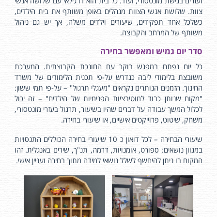
ועזרים בגישת מונטסורי, ועוד. כל בית הוא דו גילאי עם שלושה אנשי
צוות. שלושת אנשי הצוות מנהלים באופן משותף את בית הילדים,
כשלכל אחד תפקידים, שיעורים וילדים משלה, אך יש גם ניהול
משותף של המרחב והקבוצה.
סדר יום גמיש ומאפשר בחירה
כל יום נפתח במפגש בוקר עם החונכת הקבוצתית. המערכת
משובצת בלימודי ליבה כנדרש על-פי תכנית הלימודים של משרד
החינוך. הזמנים הנותרים נקראים "מעגלי תרגול" – על-פי תמי ששון:
"מקום שנותן כבוד למוטיבציות הפנימיות של הילדים" – זה יכול
לכלול המשך עבודה על דברים שהיו בשיעור, תרגול בעזרי מונטסורי,
משחק, שיטוט, פרוייקטים אישיים, או שיעורי בחירה.
שיעורי הבחירה – לכל דואון כ 10 שיעורי בחירה הכוללים התנסויות
במגוון נושאים: ספורט, אומנויות, דרמה, תנ"ך, שירים באנגלית. זהו
המקום בו ניתן להיחשף לשלל נושאי למידה מתוך בחירה ועניין אישי.