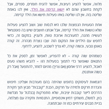
מלווה, אפשר להציע רעיונות, אפשר להניח חומרים, ספרים, אבל
לקחת בחשבון שהם לא
יישאו קדימה את הילד
, ואין לנו באמת
שליטה בזה. אין לנו שליטה באיזו פעילות תישא את הילד קדימה.
אחת הטעויות הנפוצות שלנו היא לנסות שוב ושוב להציע פעילות
שלא נושאת את הילד קדימה, אבל אנחנו חושבים שיש בה פוטנציאל
לעשייה מהנה, למעורבות ארוכת טווח, ולעניין. במקום זה, כדאי
לחפש עם הילדים את המקום הזה שבו נוצרת מנהרה. זה קורה
באופן טבעי, וכשזה קורה, לא צריך לשכנע, להציע, לדחוף.
כשמזהים שזה קורה – לא להפריע, לאפשר זמן, לספק את כל
התנאים שאפשר כדי לתמוך בפעילות הזו – להביא משהו טעים
לאכול, להציע דרכי אחסון (אם צריך) מהיום למחר, להתפעל (אבל רק
כשזה אותנטי).
דוגמאות לעיסוקים בחופש שהיתה בהם מעורבות אצלינו: חיפוש
והגדרת חרקים ולמידה על חרקים, הכנת "קובבות" מבוץ תוך חקירת
הדרכים לייצר קובבות יציבות, שלא מתפרקות (בגלגול על מגלשת
בוץ, למשל), משחקי דמיון אינסופיים, התנסויות וחקירה עם מצלמה,
בניית מבנים יצירתיים כמו זה שבתמונה.