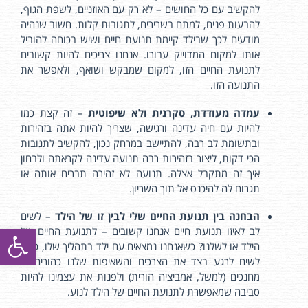
להקשיב עם כל החושים – לא רק עם האוזניים, לשפת הגוף,
להבעות פנים, למתח בשרירים, לתגובות קלות. חשוב שנהיה
מודעים לכך שבילד קיימת תנועת חיים ושיש בכוחה להוביל
אותו למקום המדוייק עבורו. אנחנו צריכים להיות קשובים
לתנועת החיים הזו, למקום שמבקש ושואף, ולאפשר את
התנועה הזו.
עמדה מעודדת, סקרנית ולא שיפוטית
– זה קצת כמו
להיות עם חיה עדינה ורגישה, שצריך להיות אתה בזהירות
ובתשומת לב רבה, להתיישב במרחק נכון, להקשיב לתגובות
הכי דקות, ליצור בזהירות רבה תנועה עדינה לקראתה ולבחון
איך זה מתקבל אצלה. תנועה לא זהירה תבריח אותה או
תגרום לה להיכנס אל תוך השריון.
הבחנה בין תנועת החיים שלי לבין זו של הילד
– לשים
פתח סרגל
לב לאיזו תנועת חיים אנחנו קשובים – לתנועת החיים של
הילד או לשלנו? כשאנחנו נמצאים עם ילד בתהליך שלו, כדאי
לשים לרגע בצד את הצרכים והשאיפות שלנו כהורים או
מחנכים (למשל, אמביציה הורית) ולפנות את עצמינו להיות
סביבה שמאפשרת לתנועת החיים של הילד לנוע.