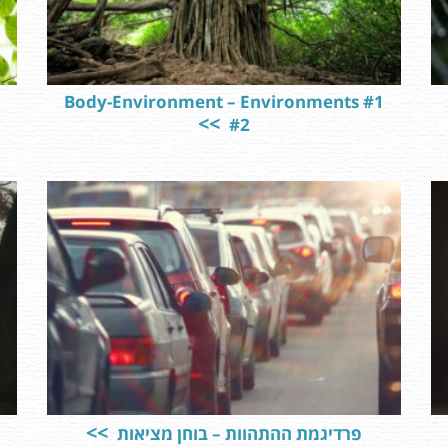
Body-Environment – Environments #1
#2
פרדיגמת ההתהוות – בוחן מציאות