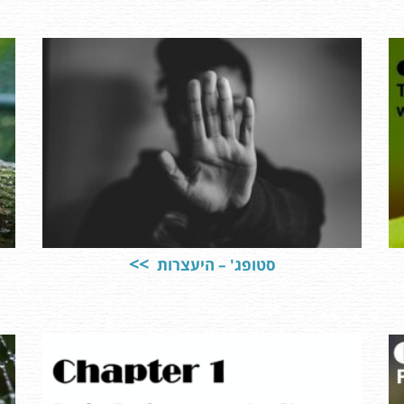
סטופג' – היעצרות